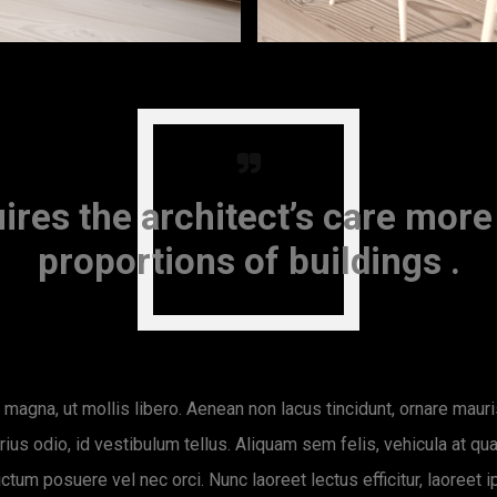
ires the architect’s care more
proportions of buildings .
magna, ut mollis libero. Aenean non lacus tincidunt, ornare mauris a
rius odio, id vestibulum tellus. Aliquam sem felis, vehicula at 
ctum posuere vel nec orci. Nunc laoreet lectus efficitur, laoreet