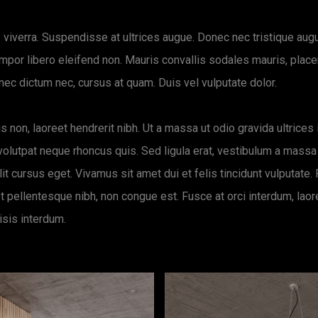
viverra. Suspendisse at ultrices augue. Donec nec tristique augue
empor libero eleifend non. Mauris convallis sodales mauris, place
 nec dictum nec, cursus at quam. Duis vel vulputate dolor.
is non, laoreet hendrerit nibh. Ut a massa ut odio gravida ultrices 
 volutpat neque rhoncus quis. Sed ligula erat, vestibulum a massa
lit cursus eget. Vivamus sit amet dui et felis tincidunt vulputate.
pellentesque nibh, non congue est. Fusce at orci interdum, laoree
isis interdum.